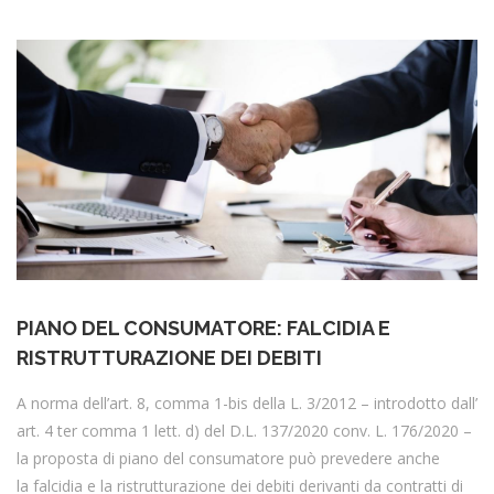
​PIANO DEL CONSUMATORE: FALCIDIA E
RISTRUTTURAZIONE DEI DEBITI
A norma dell’art. 8, comma 1-bis della L. 3/2012 – introdotto dall’
art. 4 ter comma 1 lett. d) del D.L. 137/2020 conv. L. 176/2020 –
la proposta di piano del consumatore può prevedere anche
la falcidia e la ristrutturazione dei debiti derivanti da contratti di