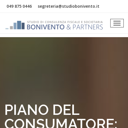
049 875 0446
segreteria@studiobonivento.it
​PIANO DEL
CONSUMATORE: