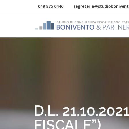
049 875 0446
segreteria@studiobonivent
D.L. 21.10.202
FISCALE”)