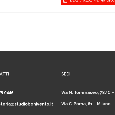
DL-21.10.2021-N.146_circol
ATTI
SEDI
75 0446
Via N. Tommaseo, 78/C –
Via C. Poma, 61 – Milano
teria@studiobonivento.it