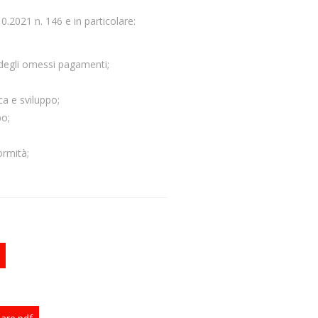
0.2021 n. 146 e in particolare:
o degli omessi pagamenti;
ca e sviluppo;
po;
formità;