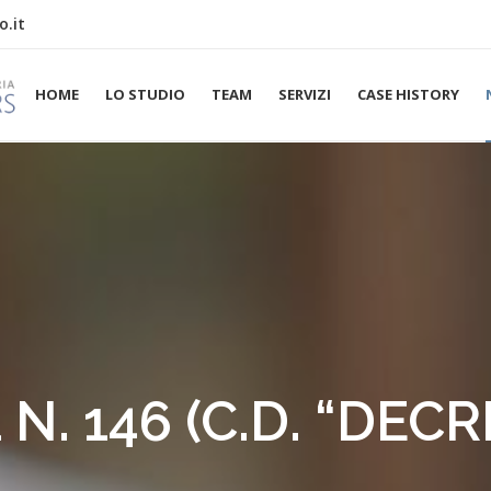
o.it
HOME
LO STUDIO
TEAM
SERVIZI
CASE HISTORY
1 N. 146 (C.D. “DEC