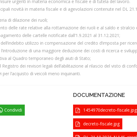
sure urgenti in materia economica e fiscale e di tutela del lavoro.
cipali novità in materia fiscale e di agevolazioni contenute nel DL 21.1
ria di dilazione dei ruoli;
nto delle rate relative alla rottamazione dei ruoli e al saldo e stralci
agamento delle cartelle notificate dall’1.9.2021 al 31.12.2021;
 dell’indebito utilizzo in compensazione del credito d’imposta per ricer
 l’introduzione di una maggiore deduzione dei costi di ricerca e svilup
lativa al Quadro temporaneo degli aiuti di Stato;
l Registro dei revisori legali dell’abilitazione al rilascio del visto di con
vi per l’acquisto di veicoli meno inquinanti.
DOCUMENTAZIONE
Condividi
1454970decreto-fiscale.jpg
decreto-fiscale.jpg