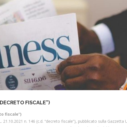
D. “DECRETO FISCALE”)
to fiscale”)
L. 21.10.2021 n. 146 (c.d. “decreto fiscale”), pubblicato sulla Gazzetta U