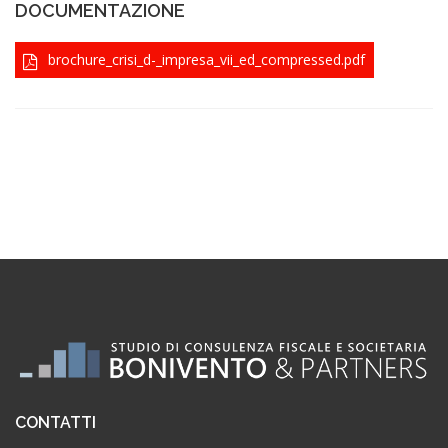
DOCUMENTAZIONE
brochure_crisi_d-_impresa_vii_ed_compressed.pdf
CONTATTI